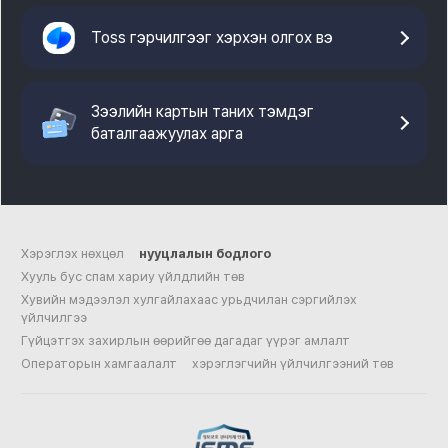
Toss гэрчилгээг хэрхэн олгох вэ
Зээлийн картын таних тэмдэг
баталгаажуулах арга
Хэрэглэх нөхцөл
нууцлалын бодлого
Хууль бус спам хариу үйлдлийн төв
Хувийн мэдээлэл хулгайлахаас урьдчилан сэргийлэх
үйлчилгээ
Гүйцэтгэх захирлын өөрийгөө дагадаг үүрэг амлалт
Операторын хамгаалалт
хэрэглэгчийн үйлчилгээний төв