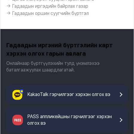
→ Гадаадын иргэдийн байрлах газар
→ Гадаадын оршин суугчийн бүртгэл
Гадаадын иргэний бүртгэлийн карт
хэрхэн олгох гарын авлага
Онлайнаар бүртгүүлэхийн тулд үнэмлэхээ
баталгаажуулах шаардлагатай.
KakaoTalk гэрчилгээг хэрхэн олгох вэ
PASS аппликейшны гэрчилгээг хэрхэн
олгох вэ