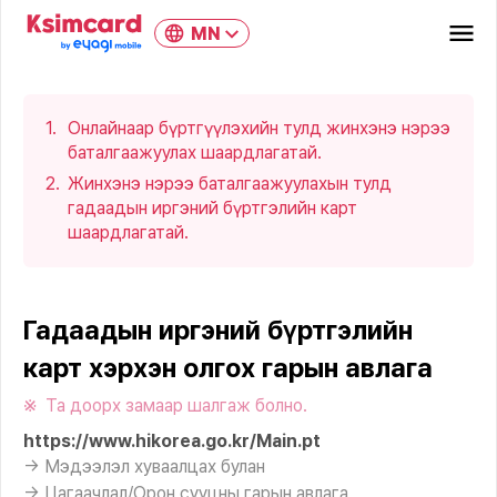
MN
Онлайнаар бүртгүүлэхийн тулд жинхэнэ нэрээ
баталгаажуулах шаардлагатай.
Жинхэнэ нэрээ баталгаажуулахын тулд
гадаадын иргэний бүртгэлийн карт
шаардлагатай.
Гадаадын иргэний бүртгэлийн
карт хэрхэн олгох гарын авлага
Та доорх замаар шалгаж болно.
https://www.hikorea.go.kr/Main.pt
→ Мэдээлэл хуваалцах булан
→ Цагаачлал/Орон сууцны гарын авлага