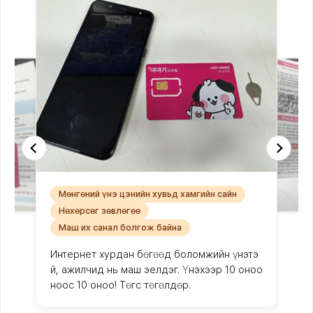
Мөнгөний үнэ цэнийн хувьд хамгийн сайн
Нөхөрсөг зөвлөгөө
Маш их санал болгож байна
Интернет хурдан бөгөөд боломжийн үнэтэ
й, ажилчид нь маш эелдэг. Үнэхээр 10 оноо
ноос 10 оноо! Төгс төгөлдөр.