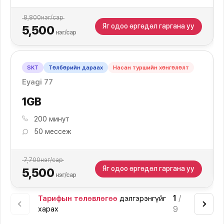
8,800
нэг/сар
Яг одоо өргөдөл гаргана уу
5,500
нэг/сар
SKT
Төлбөрийн дараах
Насан туршийн хөнгөлөлт
Eyagi 77
1GB
200 минут
50 мессеж
7,700
нэг/сар
Яг одоо өргөдөл гаргана уу
5,500
нэг/сар
1
/
Тарифын төлөвлөгөө
дэлгэрэнгүйг
харах
9