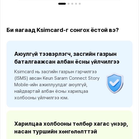
Би яагаад Ksimcard-г сонгох ёстой вэ?
Аюулгүй тээвэрлэгч, засгийн газрын
баталгаажсан албан ёсны үйлчилгээ
Ksimcard нь засгийн газрын гэрчилгээ
(ISMS) авсан Keun Saram Connect Story
Mobile-ийн ажиллуулдаг аюулгүй,
найдвартай албан ёсны харилцаа
холбооны үйлчилгээ юм.
Харилцаа холбооны төлбөр хагас үнээр,
насан туршийн хөнгөлөлттэй