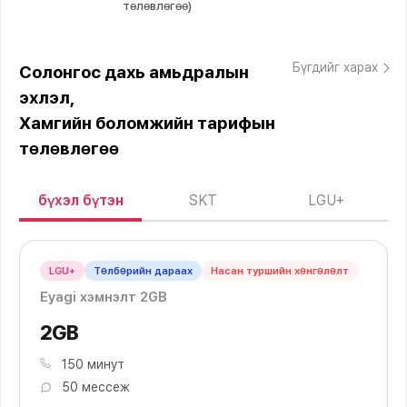
төлөвлөгөө)
Бүгдийг харах
Солонгос дахь амьдралын
эхлэл,
Хамгийн боломжийн тарифын
төлөвлөгөө
бүхэл бүтэн
SKT
LGU+
LGU+
Төлбөрийн дараах
Насан туршийн хөнгөлөлт
Eyagi хэмнэлт 2GB
2GB
150 минут
50 мессеж