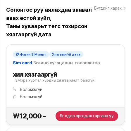
Бүгдийг харах
Солонгос руу аялахдаа заавал
авах ёстой зүйл,
Таны хуваарьт төгс тохирсон
хязгааргүй дата
💳 физик SIM карт
Хязгааргүй дата
Sim card
Богино хугацааны төлөвлөгөө
хил хязгааргүй
3Mbps хүртэл хурдны хязгаарлалт байхгүй
Боломжгүй
Боломжгүй
₩12,000
~
Яг одоо өргөдөл гаргана уу