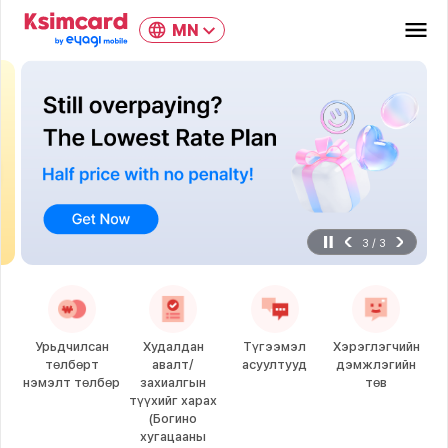
MN
3
/
3
Урьдчилсан
Худалдан
Түгээмэл
Хэрэглэгчийн
төлбөрт
авалт/
асуултууд
дэмжлэгийн
нэмэлт төлбөр
захиалгын
төв
түүхийг харах
(Богино
хугацааны