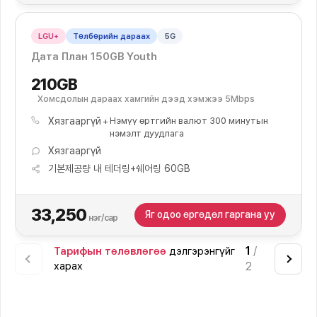
LGU+
Төлбөрийн дараах
5G
Дата План 150GB Youth
210GB
Хомсдолын дараах хамгийн дээд хэмжээ 5Mbps
Хязгааргүй
Нэмүү өртгийн валют 300 минутын
нэмэлт дуудлага
Хязгааргүй
기본제공량 내 테더링+쉐어링 60GB
33,250
Яг одоо өргөдөл гаргана уу
нэг/сар
1
/
Тарифын төлөвлөгөө
дэлгэрэнгүйг
харах
2