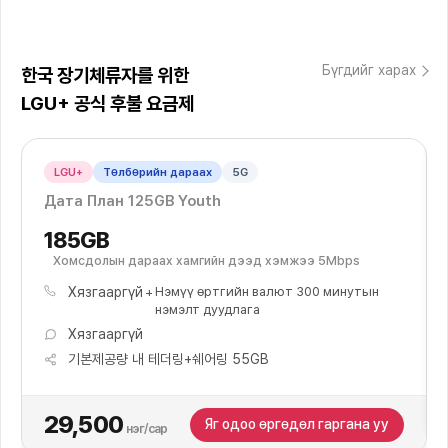
Бүгдийг харах
한국 장기체류자를 위한
LGU+ 공식 후불 요금제
LGU+
Төлбөрийн дараах
5G
Дата План 125GB Youth
185GB
Хомсдолын дараах хамгийн дээд хэмжээ 5Mbps
Хязгааргүй
Нэмүү өртгийн валют 300 минутын
нэмэлт дуудлага
Хязгааргүй
기본제공량 내 테더링+쉐어링 55GB
29,500
Яг одоо өргөдөл гаргана уу
нэг/сар