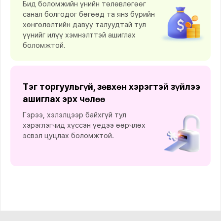
Бид боломжийн үнийн төлөвлөгөөг
санал болгодог бөгөөд та янз бүрийн
хөнгөлөлтийн давуу талуудтай тул
үүнийг илүү хэмнэлттэй ашиглах
боломжтой.
Тэг торгуульгүй, зөвхөн хэрэгтэй зүйлээ
ашиглах эрх чөлөө
Гэрээ, хэлэлцээр байхгүй тул
хэрэглэгчид хүссэн үедээ өөрчлөх
эсвэл цуцлах боломжтой.