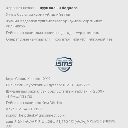
Хэрэглэх нөхцөл
нууцлалын бодлого
Хууль бус спам хариу үйлдлийн төв
Хувийн мэдээлэл хулгайлахаас урьдчилан сэргийлэх
үйлчилгээ
Гүйцэтгэх захирлын өөрийгөө дагадаг үүрэг амлалт
Операторын хамгаалалт
хэрэглэгчийн үйлчилгээний төв
Кеун Сарам Коннект ХХК
Бизнесийн бүртгэлийн дугаар: 102-81-402272
Шуудангаар захиалсан борлуулалтын тайлан: 제 2009-
서울구로-1337호
Гүйцэтгэх захирал: Ким Бён Но
факс: 02-6499-1129
имэйл: helpdesk@ghconnect.co.kr
хаяг:서울시 구로구 디지털로26길 61, 1304호 (구로동, 에이스하이엔드타워
2차)