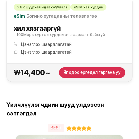
⚡ QR шуурхай идэвхжүүлэлт
eSIM хэт хурдан
eSim
Богино хугацааны төлөвлөгөө
хил хязгааргүй
100Mbps хүртэл хурдны хязгаарлалт байхгүй
Цэнэглэх шаардлагатай
Цэнэглэх шаардлагатай
₩14,400
~
Яг одоо өргөдөл гаргана уу
Үйлчлүүлэгчдийн шууд үлдээсэн
сэтгэгдэл
BEST