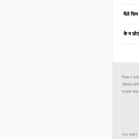
मैले सिम
के म छोट
नियम र सर्
पहिचान चोर
ग्राहक सेवा 
GH जडान