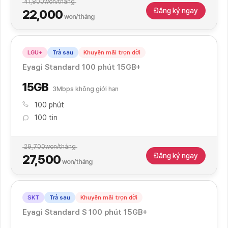
41,800
won/tháng
Đăng ký ngay
22,000
won/tháng
LGU+
Trả sau
Khuyến mãi trọn đời
Eyagi Standard 100 phút 15GB+
15GB
3Mbps không giới hạn
100 phút
100 tin
29,700
won/tháng
Đăng ký ngay
27,500
won/tháng
SKT
Trả sau
Khuyến mãi trọn đời
Eyagi Standard S 100 phút 15GB+