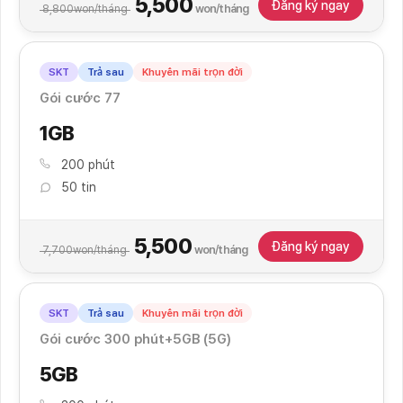
5,500
Đăng ký ngay
won/tháng
8,800
won/tháng
SKT
Trả sau
Khuyến mãi trọn đời
Gói cước 77
1GB
200 phút
50 tin
5,500
Đăng ký ngay
won/tháng
7,700
won/tháng
SKT
Trả sau
Khuyến mãi trọn đời
Gói cước 300 phút+5GB (5G)
5GB