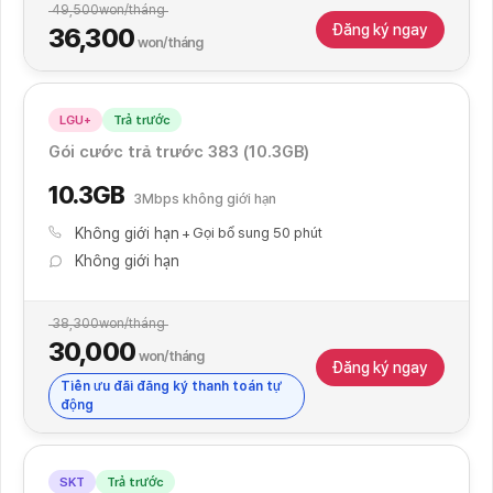
49,500
won/tháng
Đăng ký ngay
36,300
won/tháng
LGU+
Trả trước
Đăng ký thanh toán tự động
Gói cước trả trước 383 (10.3GB)
10.3GB
3Mbps không giới hạn
Không giới hạn
Gọi bổ sung 50 phút
Không giới hạn
38,300
won/tháng
30,000
won/tháng
Đăng ký ngay
Tiền ưu đãi đăng ký thanh toán tự
động
SKT
Trả trước
Đăng ký thanh toán tự động