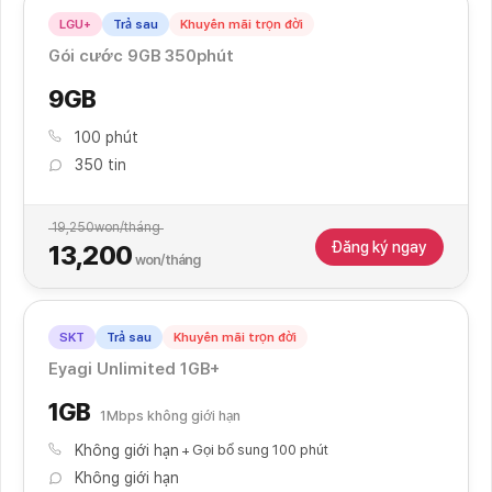
LGU+
Trả sau
Khuyến mãi trọn đời
Gói cước 9GB 350phút
9GB
100 phút
350 tin
19,250
won/tháng
Đăng ký ngay
13,200
won/tháng
SKT
Trả sau
Khuyến mãi trọn đời
Eyagi Unlimited 1GB+
1GB
1Mbps không giới hạn
Không giới hạn
Gọi bổ sung 100 phút
Không giới hạn