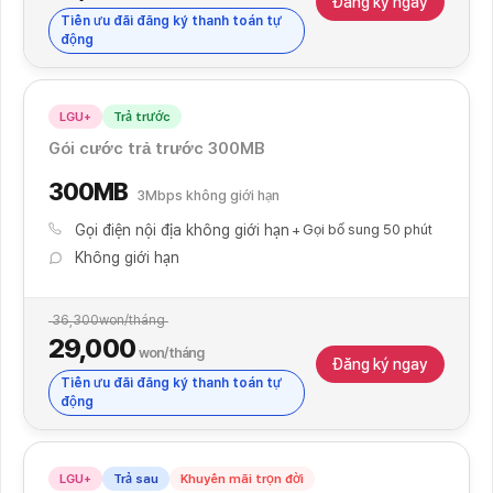
Đăng ký ngay
Tiền ưu đãi đăng ký thanh toán tự
động
LGU+
Trả trước
Đăng ký thanh toán tự động
Gói cước trả trước 300MB
300MB
3Mbps không giới hạn
Gọi điện nội địa không giới hạn
Gọi bổ sung 50 phút
Không giới hạn
36,300
won/tháng
29,000
won/tháng
Đăng ký ngay
Tiền ưu đãi đăng ký thanh toán tự
động
LGU+
Trả sau
Khuyến mãi trọn đời