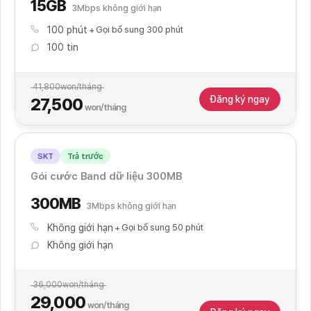
15GB
3Mbps không giới hạn
100 phút
Gọi bổ sung 300 phút
100 tin
41,800
won/tháng
Đăng ký ngay
27,500
won/tháng
SKT
Trả trước
Đăng ký thanh toán tự động
Gói cước Band dữ liệu 300MB
300MB
3Mbps không giới hạn
Không giới hạn
Gọi bổ sung 50 phút
Không giới hạn
36,000
won/tháng
29,000
won/tháng