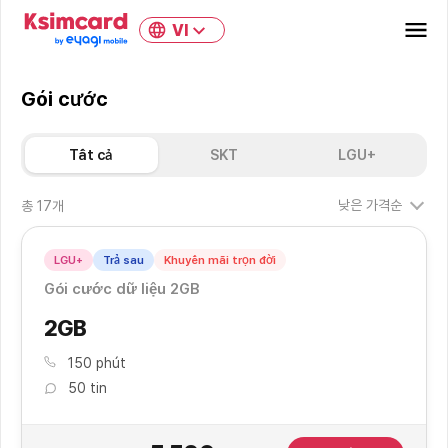
VI
Gói cước
Tất cả
SKT
LGU+
낮은 가격순
총
17
개
LGU+
Trả sau
Khuyến mãi trọn đời
Gói cước dữ liệu 2GB
2GB
150 phút
50 tin