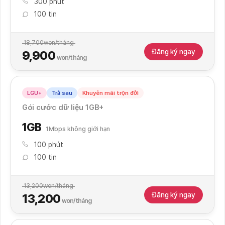
300 phút
100 tin
18,700
won/tháng
Đăng ký ngay
9,900
won/tháng
LGU+
Trả sau
Khuyến mãi trọn đời
Gói cước dữ liệu 1GB+
1GB
1Mbps không giới hạn
100 phút
100 tin
13,200
won/tháng
Đăng ký ngay
13,200
won/tháng