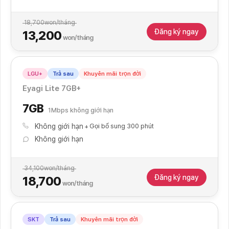
18,700
won/tháng
Đăng ký ngay
13,200
won/tháng
LGU+
Trả sau
Khuyến mãi trọn đời
Eyagi Lite 7GB+
7GB
1Mbps không giới hạn
Không giới hạn
Gọi bổ sung 300 phút
Không giới hạn
34,100
won/tháng
Đăng ký ngay
18,700
won/tháng
SKT
Trả sau
Khuyến mãi trọn đời